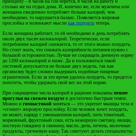
принципу – 8 часов на сон берется, 8 часов на работу и
столько же на отдых дома. И, конечно же, если мужчина или
женщина ежедневно потребляет больше калорий, чем
необходимо, то нарушается баланс. Появляется жировая
прослойка и возникают мысли
как похудеть
теперь.
Если женщина работает, то ей необходимо в день потреблять
около двух тысяч килокалорий. Теоретически, если
потребление калорий снижается, то от этого можно похудеть.
Но стоит знать, что снижать калорийность питания нужно с
большой осторожностью. Лучше не сокращать дневную норму
до 1200 килокалорий и ниже. Да и пользоваться такой
системой допускается не больше двух недель, так как
организму будет сложно выдержать подобные пищевые
ограничения. Если за это время удалось похудеть, то придется
попотеть, чтобы удержать свой вес на этой норме.
При сокращении числа калорий в рационе показаны
пешие
прогулки на свежем воздухе
в достаточно быстрым темпе.
Можно и
гимнастикой
заняться — это укрепит мышцы тела и
«сгонит» жировую прослойку. Если человек хочет похудеть,
он может, наряду с уменьшением калорий, пить томатный,
морковный, фруктовый соки, есть нежирную сметану, овощи,
постную говядину и свинину, масло, дичь, печень, молочные
продукты, гречневую кашу. Так советуют делать специалисты.