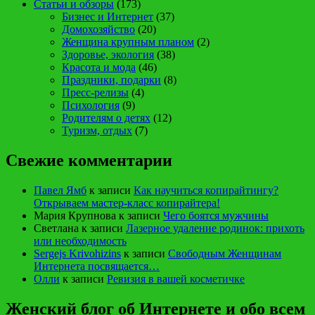
Статьи и обзоры
(173)
Бизнес и Интернет
(37)
Домохозяйство
(20)
Женщина крупным планом
(2)
Здоровье, экология
(38)
Красота и мода
(46)
Праздники, подарки
(8)
Пресс-релизы
(4)
Психология
(9)
Родителям о детях
(12)
Туризм, отдых
(7)
Свежие комментарии
Павел Ямб
к записи
Как научиться копирайтингу?
Открываем мастер-класс копирайтера!
Мария Крупнова
к записи
Чего боятся мужчины
Светлана
к записи
Лазерное удаление родинок: прихоть
или необходимость
Sergejs Krivohizins
к записи
Свободным Женщинам
Интернета посвящается…
Олли
к записи
Ревизия в вашей косметичке
Женский блог об Интернете и обо всем