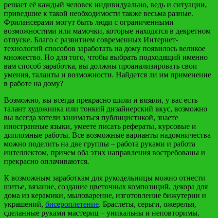
решает её каждый человек индивидуально, ведь и ситуации,
приведшие к такой необходимости также весьма разные.
Фрилансерами могут быть люди с ограниченными
возможностями или мамочки, которые находятся в декретном
отпуске. Благо с развитием современных Интернет-
технологий способов заработать на дому появилось великое
множество. Но для того, чтобы выбрать подходящий именно
вам способ заработка, вы должны проанализировать свои
умения, таланты и возможности. Найдется ли им применение
в работе на дому?
Возможно, вы всегда прекрасно шили и вязали, у вас есть
талант художника или тонкий дизайнерский вкус, возможно
вы всегда хотели заниматься публицистикой, знаете
иностранные языки, умеете писать рефераты, курсовые и
дипломные работы. Все возможные варианты надомничества
можно поделить на две группы – работа руками и работа
интеллектом, причем оба этих направления востребованы и
прекрасно оплачиваются.
К возможным заработкам для рукодельницы можно отнести
шитье, вязание, создание цветочных композиций, декора для
дома из керамики, мыловарение, изготовление бижутерии и
украшений,
бисероплетение
. Браслеты, серьги, ожерелья,
сделанные руками мастериц – уникальны и неповторимы,