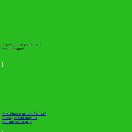
Акция для блоггеров от
"Мой Компас"
Как обналичить вебмани?
Вывод webmoney на
банковскую карту.