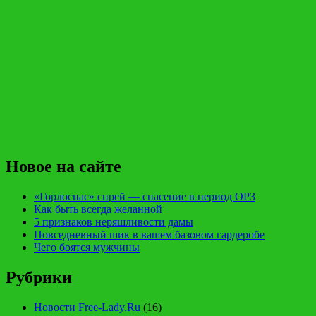
Новое на сайте
«Горлоспас» спрей — спасение в период ОРЗ
Как быть всегда желанной
5 признаков неряшливости дамы
Повседневный шик в вашем базовом гардеробе
Чего боятся мужчины
Рубрики
Новости Free-Lady.Ru
(16)