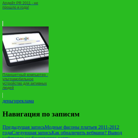
Апдейт PR 2011 - не
прошло и года!
Планшетный компьютер -
ультрамобильное
устройство для активных
людей
деньги
реклама
Навигация по записям
Предыдущая запись
Модные фасоны платьев 2011-2012
года
Следующая запись
Как обналичить вебмани? Вывод