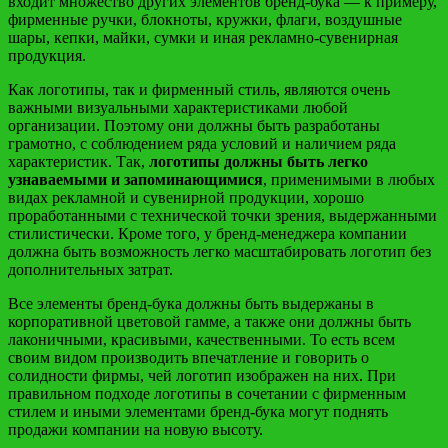
входит множество других элементов бренд-бука — к примеру,
фирменные ручки, блокноты, кружки, флаги, воздушные
шары, кепки, майки, сумки и иная рекламно-сувенирная
продукция.
Как логотипы, так и фирменный стиль, являются очень
важными визуальными характеристиками любой
организации. Поэтому они должны быть разработаны
грамотно, с соблюдением ряда условий и наличием ряда
характеристик. Так,
логотипы должны быть легко
узнаваемыми и запоминающимися
, применимыми в любых
видах рекламной и сувенирной продукции, хорошо
проработанными с технической точки зрения, выдержанными
стилистически. Кроме того, у бренд-менеджера компании
должна быть возможность легко масштабировать логотип без
дополнительных затрат.
Все элементы бренд-бука должны быть выдержаны в
корпоративной цветовой гамме, а также они должны быть
лаконичными, красивыми, качественными. То есть всем
своим видом производить впечатление и говорить о
солидности фирмы, чей логотип изображен на них. При
правильном подходе логотипы в сочетании с фирменным
стилем и иными элементами бренд-бука могут поднять
продажи компании на новую высоту.