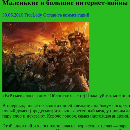
Маленькие и большие интернет-войны
30.06.2010
FreeLady
Оставить комментарий
«Всё смешалось в доме Облонских…» (с) Пожалуй так можно ох
Во-первых, после нескольких дней «лежания на боку» воскрес
новый домен (предусмотрительно зарегенный между прочим аж 1
пару слов и исчезают. Короче говоря, самая настоящая анархия.
Этой анархией и я воспользовалась в корыстных целях — зареги