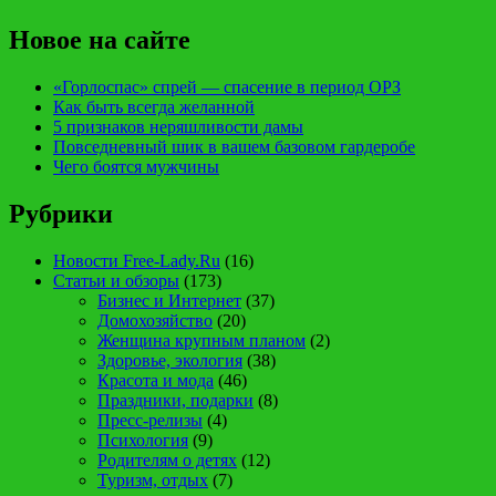
Новое на сайте
«Горлоспас» спрей — спасение в период ОРЗ
Как быть всегда желанной
5 признаков неряшливости дамы
Повседневный шик в вашем базовом гардеробе
Чего боятся мужчины
Рубрики
Новости Free-Lady.Ru
(16)
Статьи и обзоры
(173)
Бизнес и Интернет
(37)
Домохозяйство
(20)
Женщина крупным планом
(2)
Здоровье, экология
(38)
Красота и мода
(46)
Праздники, подарки
(8)
Пресс-релизы
(4)
Психология
(9)
Родителям о детях
(12)
Туризм, отдых
(7)