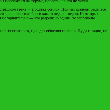
бы пообщаться на форуме, попасть на него не могли.
 страшном грехе — продаже ссылок. Причем удалены были все
тно, но покосили блоги как-то неравномерно. Некоторых
 не удивительно — что разрешено одним, то запрещено
овых страничек, ну и для общения конечно. Ну да и ладно, не