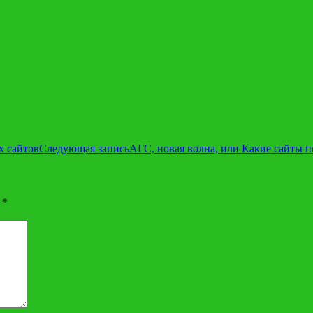
х сайтов
Следующая запись
АГС, новая волна, или Какие сайты 
ы
*