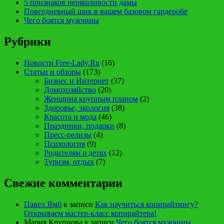
5 признаков неряшливости дамы
Повседневный шик в вашем базовом гардеробе
Чего боятся мужчины
Рубрики
Новости Free-Lady.Ru
(16)
Статьи и обзоры
(173)
Бизнес и Интернет
(37)
Домохозяйство
(20)
Женщина крупным планом
(2)
Здоровье, экология
(38)
Красота и мода
(46)
Праздники, подарки
(8)
Пресс-релизы
(4)
Психология
(9)
Родителям о детях
(12)
Туризм, отдых
(7)
Свежие комментарии
Павел Ямб
к записи
Как научиться копирайтингу?
Открываем мастер-класс копирайтера!
Мария Крупнова
к записи
Чего боятся мужчины